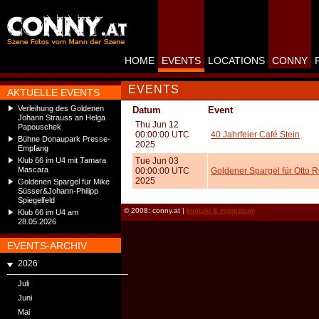
HOME
EVENTS
LOCATIONS
CONNY
EVENTS
AKTUELLE EVENTS
Verleihung des Goldenen
Datum
Event
Johann Strauss an Helga
Thu Jun 12
Papouschek
00:00:00 UTC
40 Jahrfeier Café Stein
Bühne Donaupark Presse-
2025
Empfang
Klub 66 im U4 mit Tamara
Tue Jun 03
Mascara
00:00:00 UTC
Goldener Spargel für Otto 
2025
Goldenen Spargel für Mike
Süsser&Johann-Philipp
Spiegelfeld
© 2008: conny.at |
kontakt & impressum
Klub 66 im U4 am
28.05.2026
EVENTS-ARCHIV
2026
Juli
Juni
Mai