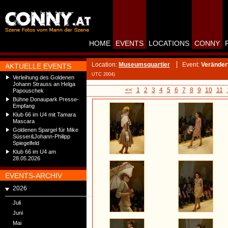
HOME
EVENTS
LOCATIONS
CONNY
Location:
Museumsquartier
Event:
Veränder
AKTUELLE EVENTS
UTC 2004)
Verleihung des Goldenen
Johann Strauss an Helga
<<
1
2
3
4
5
6
7
8
9
10
11
Papouschek
Bühne Donaupark Presse-
Empfang
Klub 66 im U4 mit Tamara
Mascara
Goldenen Spargel für Mike
Süsser&Johann-Philipp
Spiegelfeld
Klub 66 im U4 am
28.05.2026
EVENTS-ARCHIV
2026
Juli
Juni
Mai