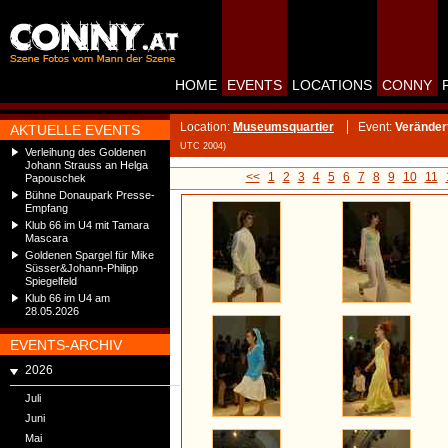
HOME
EVENTS
LOCATIONS
CONNY
Location:
Museumsquartier
Event:
Veränder
AKTUELLE EVENTS
UTC 2004)
Verleihung des Goldenen
Johann Strauss an Helga
<<
1
2
3
4
5
6
7
8
9
10
11
Papouschek
Bühne Donaupark Presse-
Empfang
Klub 66 im U4 mit Tamara
Mascara
Goldenen Spargel für Mike
Süsser&Johann-Philipp
Spiegelfeld
Klub 66 im U4 am
28.05.2026
EVENTS-ARCHIV
2026
Juli
Juni
Mai