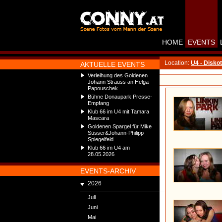
HOME
EVENTS
Location:
U4 - Disko
AKTUELLE EVENTS
Verleihung des Goldenen
Johann Strauss an Helga
Papouschek
Bühne Donaupark Presse-
Empfang
Klub 66 im U4 mit Tamara
Mascara
Goldenen Spargel für Mike
Süsser&Johann-Philipp
Spiegelfeld
Klub 66 im U4 am
28.05.2026
EVENTS-ARCHIV
2026
Juli
Juni
Mai