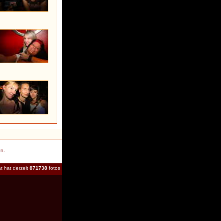
en.
t hat derzeit
871738
fotos