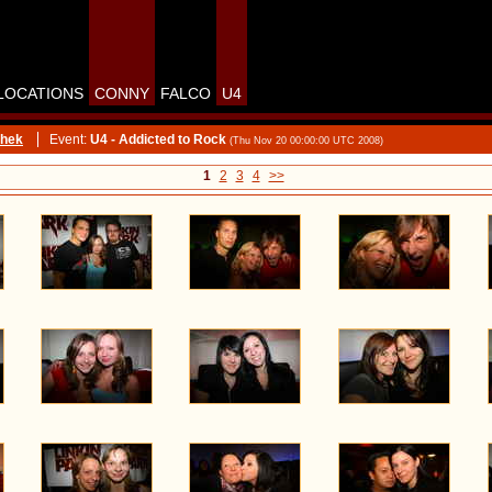
LOCATIONS
CONNY
FALCO
U4
thek
Event:
U4 - Addicted to Rock
(Thu Nov 20 00:00:00 UTC 2008)
1
2
3
4
>>