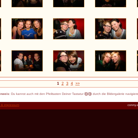
1
2
3
4
>>
inweis:
Du kannst auch mit den Pfeiltasten Deiner Tastatur
durch die Bildergalerie navigier
t & impressum
conny.a