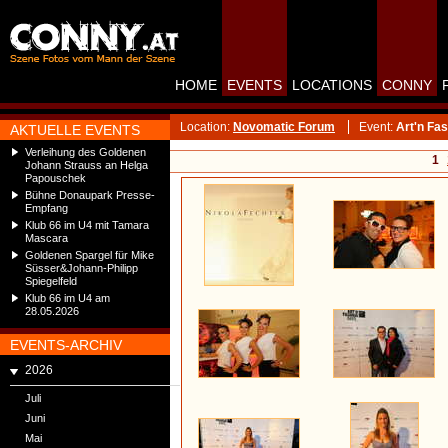
HOME
EVENTS
LOCATIONS
CONNY
Location:
Novomatic Forum
Event:
Art'n Fas
AKTUELLE EVENTS
Verleihung des Goldenen
1
Johann Strauss an Helga
Papouschek
Bühne Donaupark Presse-
Empfang
Klub 66 im U4 mit Tamara
Mascara
Goldenen Spargel für Mike
Süsser&Johann-Philipp
Spiegelfeld
Klub 66 im U4 am
28.05.2026
EVENTS-ARCHIV
2026
Juli
Juni
Mai