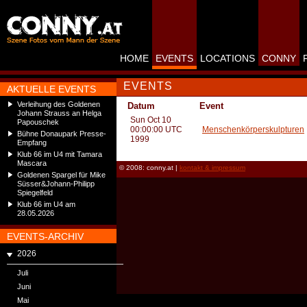
HOME
EVENTS
LOCATIONS
CONNY
EVENTS
AKTUELLE EVENTS
Verleihung des Goldenen
Datum
Event
Johann Strauss an Helga
Sun Oct 10
Papouschek
00:00:00 UTC
Menschenkörperskulpturen
Bühne Donaupark Presse-
1999
Empfang
Klub 66 im U4 mit Tamara
Mascara
© 2008: conny.at |
kontakt & impressum
Goldenen Spargel für Mike
Süsser&Johann-Philipp
Spiegelfeld
Klub 66 im U4 am
28.05.2026
EVENTS-ARCHIV
2026
Juli
Juni
Mai