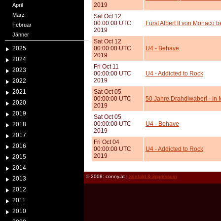
2019
April
März
Sat Oct 12
00:00:00 UTC
Fürst Albert II von Monaco
Februar
2019
Jänner
Sat Oct 12
2025
00:00:00 UTC
U4 - Behave
2019
2024
Fri Oct 11
2023
00:00:00 UTC
U4 - Addicted to Rock
2019
2022
2021
Sat Oct 05
00:00:00 UTC
50 Jahre Drahdiwaberl - I
2020
2019
2019
Sat Oct 05
00:00:00 UTC
U4 - Behave
2018
2019
2017
Fri Oct 04
2016
00:00:00 UTC
U4 - Addicted to Rock
2019
2015
2014
© 2008: conny.at |
kontakt & impressum
2013
2012
2011
2010