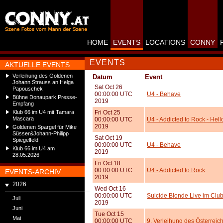
HOME
EVENTS
LOCATIONS
CONNY
EVENTS
AKTUELLE EVENTS
Verleihung des Goldenen
Datum
Event
Johann Strauss an Helga
Sat Oct 26
Papouschek
00:00:00 UTC
U4 - Behave
Bühne Donaupark Presse-
2019
Empfang
Klub 66 im U4 mit Tamara
Fri Oct 25
Mascara
00:00:00 UTC
U4 - Addicted to Rock - Hel
2019
Goldenen Spargel für Mike
Süsser&Johann-Philipp
Sat Oct 19
Spiegelfeld
00:00:00 UTC
U4 - Behave
Klub 66 im U4 am
2019
28.05.2026
Fri Oct 18
00:00:00 UTC
U4 - Addicted to Rock
EVENTS-ARCHIV
2019
2026
Wed Oct 16
00:00:00 UTC
Suicide Blonde Live im Cl
Juli
2019
Juni
Tue Oct 15
Mai
00:00:00 UTC
9. Verleihung des Österreic