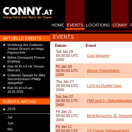
HOME
EVENTS
LOCATIONS
CONNY
EVENTS
AKTUELLE EVENTS
Verleihung des Goldenen
Datum
Event
Johann Strauss an Helga
Sat Jan 29
Papouschek
00:00:00 UTC
Club Separée
Bühne Donaupark Presse-
2000
Empfang
Klub 66 im U4 mit Tamara
Fri Jan 28
Mascara
00:00:00 UTC
Wiener Präsentation
2000
Goldenen Spargel für Mike
Süsser&Johann-Philipp
Thu Jan 27
Spiegelfeld
00:00:00 UTC
Licht ins Dunkel Gala
Klub 66 im U4 am
2000
28.05.2026
Sat Jan 22
00:00:00 UTC
FM4 wird 5 - Geburtstagsfes
EVENTS-ARCHIV
2000
2026
Fri Jan 21
00:00:00 UTC
Birgit Boguschs 30. Geburts
Juli
2000
Juni
Fri Jan 21
Mai
00:00:00 UTC
U4 Classic Vollmondnacht