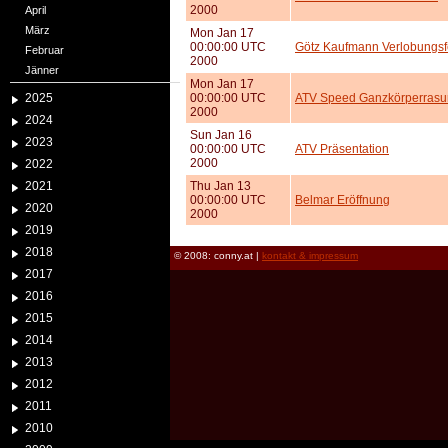
2000
April
März
Mon Jan 17
00:00:00 UTC
Götz Kaufmann Verlobungsf
Februar
2000
Jänner
Mon Jan 17
2025
00:00:00 UTC
ATV Speed Ganzkörperrasu
2000
2024
Sun Jan 16
2023
00:00:00 UTC
ATV Präsentation
2000
2022
2021
Thu Jan 13
00:00:00 UTC
Belmar Eröffnung
2020
2000
2019
2018
© 2008: conny.at |
kontakt & impressum
2017
2016
2015
2014
2013
2012
2011
2010