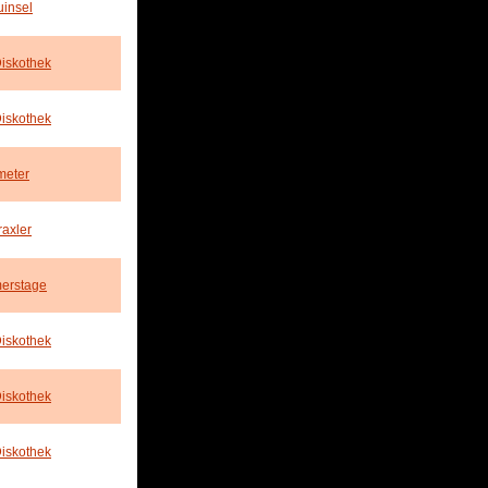
insel
Diskothek
Diskothek
meter
axler
erstage
Diskothek
Diskothek
Diskothek