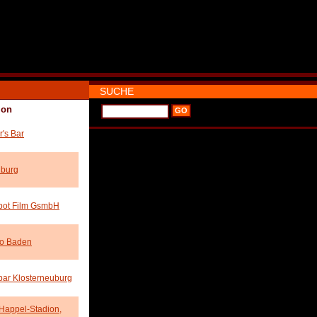
SUCHE
ion
r's Bar
burg
spot Film GsmbH
o Baden
spar Klosterneuburg
 Happel-Stadion,