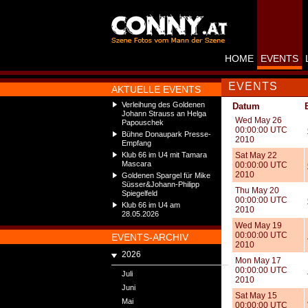
HOME
EVENTS
EVENTS
AKTUELLE EVENTS
Verleihung des Goldenen
Datum
Johann Strauss an Helga
Wed May 26
Papouschek
00:00:00 UTC
Bühne Donaupark Presse-
2010
Empfang
Klub 66 im U4 mit Tamara
Sat May 22
Mascara
00:00:00 UTC
2010
Goldenen Spargel für Mike
Süsser&Johann-Philipp
Thu May 20
Spiegelfeld
00:00:00 UTC
Klub 66 im U4 am
2010
28.05.2026
Wed May 19
00:00:00 UTC
EVENTS-ARCHIV
2010
2026
Mon May 17
00:00:00 UTC
Juli
2010
Juni
Sat May 15
Mai
00:00:00 UTC