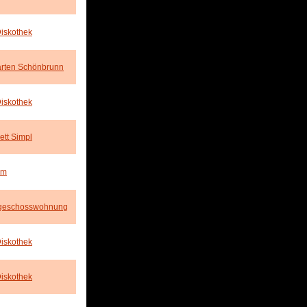
Diskothek
arten Schönbrunn
Diskothek
ett Simpl
um
geschosswohnung
Diskothek
Diskothek