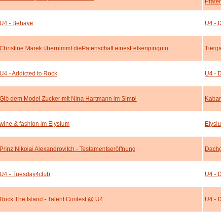
Prater
U4 - Behave
U4 - 
Christine Marek übernimmt diePatenschaft einesFelsenpinguin
Tierg
U4 - Addicted to Rock
U4 - 
Gib dem Model Zucker mit Nina Hartmann im Simpl
Kabar
wine & fashion im Elysium
Elysi
Prinz Nikolai Alexandrovitch - Testamentseröffnung
Dach
U4 - Tuesday4club
U4 - 
Rock The Island - Talent Contest @ U4
U4 - 