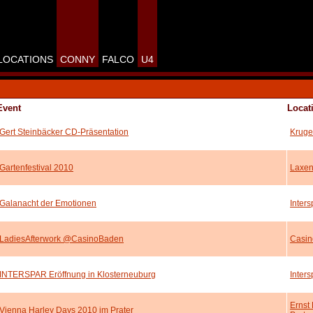
LOCATIONS
CONNY
FALCO
U4
Event
Locat
Gert Steinbäcker CD-Präsentation
Kruge
Gartenfestival 2010
Laxen
Galanacht der Emotionen
Inter
LadiesAfterwork @CasinoBaden
Casin
INTERSPAR Eröffnung in Klosterneuburg
Inter
Ernst
Vienna Harley Days 2010 im Prater