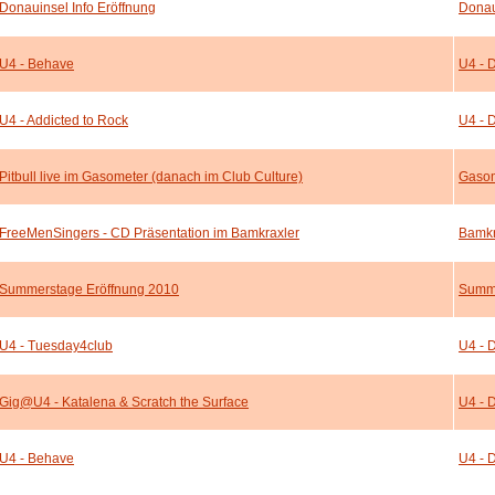
Donauinsel Info Eröffnung
Donau
U4 - Behave
U4 - 
U4 - Addicted to Rock
U4 - 
Pitbull live im Gasometer (danach im Club Culture)
Gaso
FreeMenSingers - CD Präsentation im Bamkraxler
Bamkr
Summerstage Eröffnung 2010
Summ
U4 - Tuesday4club
U4 - 
Gig@U4 - Katalena & Scratch the Surface
U4 - 
U4 - Behave
U4 - 