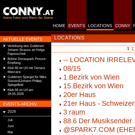
HOME
EVENTS
LOCATIONS
CONNY
LOCATIONS
AKTUELLE EVENTS
Verleihung des Goldenen
1
2
Johann Strauss an Helga
Papouschek
-- LOCATION IRRELEV
Bühne Donaupark Presse-
Empfang
08/15
Klub 66 im U4 mit Tamara
Mascara
1.Bezirk von Wien
Goldenen Spargel für Mike
Süsser&Johann-Philipp
15.Bezirk von Wien
Spiegelfeld
Klub 66 im U4 am
20er Haus
28.05.2026
21er Haus - Schweizer
EVENTS-ARCHIV
3 raum
2026
88.6 Der Musiksender
Juli
Juni
@SPARK7.COM (EHEM
Mai