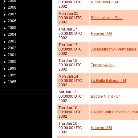
2009
00:00:00 UTC
Night Fever - U4
2002
2008
Mon Jan 21
2007
00:00:00 UTC
Seitenblicke - Gala
2006
2002
2005
Thu Jan 17
00:00:00 UTC
Heaven - U4
2004
2002
2003
Thu Jan 17
2002
00:00:00 UTC
Julian Murphy - Vernissage
2002
2001
Tue Jan 15
2000
00:00:00 UTC
Tuesday4club
1999
2002
1995
Mon Jan 14
00:00:00 UTC
La Notte Italiana - U4
1985
2002
Sat Jan 12
00:00:00 UTC
Boogie Night - U4
2002
Thu Jan 10
00:00:00 UTC
U4Live - mit Deckchair Ora
2002
Thu Jan 10
00:00:00 UTC
Heaven - U4
2002