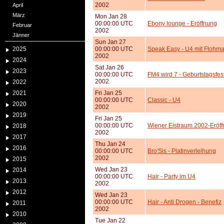
2002
April
März
Mon Jan 28
00:00:00 UTC
Ebony lounge - Eröffnung
Februar
2002
Jänner
Sun Jan 27
2025
00:00:00 UTC
Speak Easy - U4 mit Flohma
2002
2024
Sat Jan 26
2023
00:00:00 UTC
FM4 wird 7 - Geburtstagsfest
2002
2022
2021
Fri Jan 25
00:00:00 UTC
Classic - U4
2020
2002
2019
Fri Jan 25
00:00:00 UTC
Wiener Eistraum 2002-Eröf
2018
2002
2017
Thu Jan 24
2016
00:00:00 UTC
Bro'Sis - Platinverleihung
2002
2015
Wed Jan 23
2014
00:00:00 UTC
Hair - Party im U4
2013
2002
2012
Wed Jan 23
00:00:00 UTC
Hair - Anti Drogen - Benefiz
2011
2002
2010
Tue Jan 22