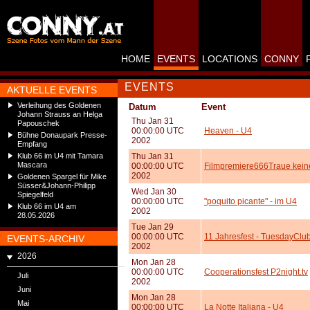
HOME
EVENTS
LOCATIONS
CONNY
EVENTS
AKTUELLE EVENTS
Verleihung des Goldenen
Datum
Event
Johann Strauss an Helga
Thu Jan 31
Papouschek
00:00:00 UTC
Heaven - U4
Bühne Donaupark Presse-
2002
Empfang
Klub 66 im U4 mit Tamara
Thu Jan 31
Mascara
00:00:00 UTC
Filmpremiere666Traue kein
2002
Goldenen Spargel für Mike
Süsser&Johann-Philipp
Wed Jan 30
Spiegelfeld
00:00:00 UTC
"poquito picante" - im U4
Klub 66 im U4 am
2002
28.05.2026
Tue Jan 29
00:00:00 UTC
11 Jahresfest - TuesdayClu
EVENTS-ARCHIV
2002
2026
Mon Jan 28
00:00:00 UTC
Cooperationsfest P2night.tv
Juli
2002
Juni
Mon Jan 28
Mai
00:00:00 UTC
La Notte Italiana - U4