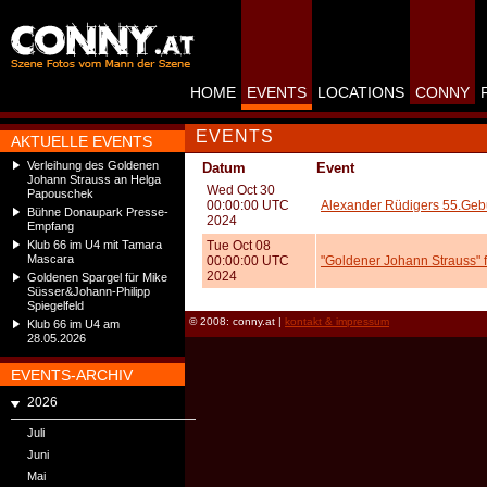
HOME
EVENTS
LOCATIONS
CONNY
EVENTS
AKTUELLE EVENTS
Verleihung des Goldenen
Datum
Event
Johann Strauss an Helga
Wed Oct 30
Papouschek
00:00:00 UTC
Alexander Rüdigers 55.Gebu
Bühne Donaupark Presse-
2024
Empfang
Klub 66 im U4 mit Tamara
Tue Oct 08
Mascara
00:00:00 UTC
"Goldener Johann Strauss" 
2024
Goldenen Spargel für Mike
Süsser&Johann-Philipp
Spiegelfeld
© 2008: conny.at |
kontakt & impressum
Klub 66 im U4 am
28.05.2026
EVENTS-ARCHIV
2026
Juli
Juni
Mai