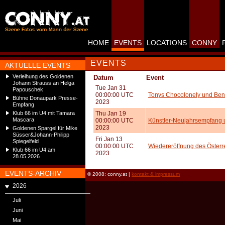
HOME
EVENTS
LOCATIONS
CONNY
EVENTS
AKTUELLE EVENTS
Verleihung des Goldenen
Datum
Event
Johann Strauss an Helga
Tue Jan 31
Papouschek
00:00:00 UTC
Tonys Chocolonely und Ben 
Bühne Donaupark Presse-
2023
Empfang
Klub 66 im U4 mit Tamara
Thu Jan 19
Mascara
00:00:00 UTC
Künstler-Neujahrsempfang u
2023
Goldenen Spargel für Mike
Süsser&Johann-Philipp
Fri Jan 13
Spiegelfeld
00:00:00 UTC
Wiedereröffnung des Österr
Klub 66 im U4 am
2023
28.05.2026
EVENTS-ARCHIV
© 2008: conny.at |
kontakt & impressum
2026
Juli
Juni
Mai