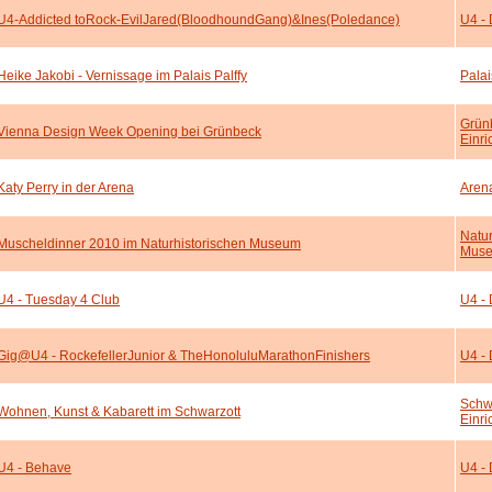
U4-Addicted toRock-EvilJared(BloodhoundGang)&Ines(Poledance)
U4 - 
Heike Jakobi - Vernissage im Palais Palffy
Palai
Grün
Vienna Design Week Opening bei Grünbeck
Einr
Katy Perry in der Arena
Aren
Natur
Muscheldinner 2010 im Naturhistorischen Museum
Mus
U4 - Tuesday 4 Club
U4 - 
Gig@U4 - RockefellerJunior & TheHonoluluMarathonFinishers
U4 - 
Schw
Wohnen, Kunst & Kabarett im Schwarzott
Einr
U4 - Behave
U4 - 