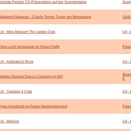
Violetta Parisini CD-Präsentation auf der Summerstage
Summ
Weekend Magazin - Charity Tennis Tunier am Wienerberg
Golf
U4 - Miss Behave! The Ladies Club
U4 - 
Dina Larot Vernissage im Palais Palffy
Palai
U4 - Addicted to Rock
U4 - 
Muse
Martha Graham Dance Company im MQ
E
U4 - Tuesday 4 Club
U4 - 
Hypo Investclub im Palais Niederösterreich
Palai
U4 - Behave
U4 - 