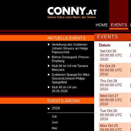
HOME
EVENTS
EVENTS
AKTUELLE EVENTS
Verleihung des Goldenen
Datum
E
Johann Strauss an Helga
Sat Oct 30
Papouschek
00:00:00 UTC
Bühne Donaupark Presse-
2010
Empfang
Klub 66 im U4 mit Tamara
Fri Oct 29
Mascara
00:00:00 UTC
2010
Goldenen Spargel für Mike
Süsser&Johann-Philipp
Thu Oct 28
Spiegelfeld
00:00:00 UTC
Klub 66 im U4 am
2010
28.05.2026
Wed Oct 27
00:00:00 UTC
EVENTS-ARCHIV
2010
2026
Tue Oct 26
00:00:00 UTC
Juli
2010
Juni
Mon Oct 25
Mai
00:00:00 UTC