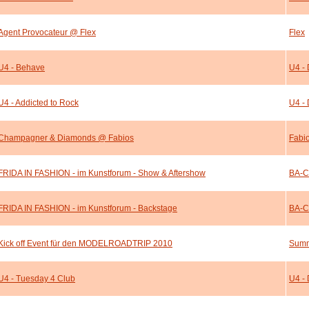
Agent Provocateur @ Flex
Flex
U4 - Behave
U4 - 
U4 - Addicted to Rock
U4 - 
Champagner & Diamonds @ Fabios
Fabi
FRIDA IN FASHION - im Kunstforum - Show & Aftershow
BA-C
FRIDA IN FASHION - im Kunstforum - Backstage
BA-C
Kick off Event für den MODELROADTRIP 2010
Summ
U4 - Tuesday 4 Club
U4 - 