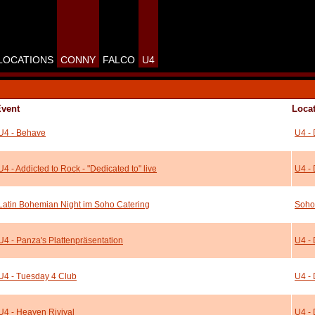
LOCATIONS
CONNY
FALCO
U4
vent
Loca
U4 - Behave
U4 - 
U4 - Addicted to Rock - "Dedicated to" live
U4 - 
Latin Bohemian Night im Soho Catering
Soho
U4 - Panza's Plattenpräsentation
U4 - 
U4 - Tuesday 4 Club
U4 - 
U4 - Heaven Rivival
U4 - 