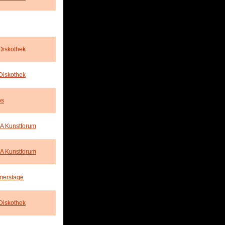
Diskothek
Diskothek
os
A Kunstforum
A Kunstforum
erstage
Diskothek