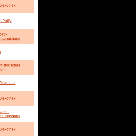
Diskothek
s Palffy
beck
ichtungshaus
a
historisches
eum
Diskothek
Diskothek
arzott
ichtungshaus
Diskothek