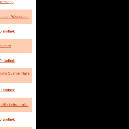
erstage
club am Wienerberg
Diskothek
s Palffy
Diskothek
ums Quartier Halle
Diskothek
s Niederösterreich
Diskothek