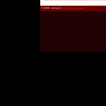
© 2008: conny.at |
kontakt & impressum