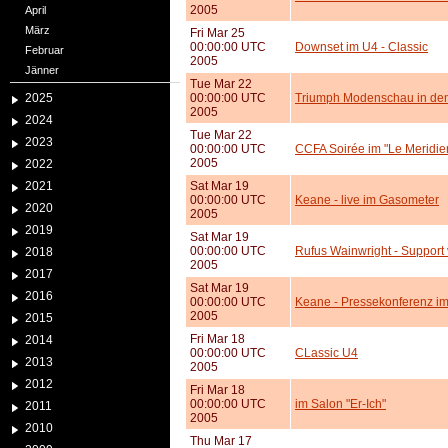
2005
April
März
Fri Mar 25
00:00:00 UTC
Downset im U4 - Classic
Februar
2005
Jänner
Tue Mar 22
2025
00:00:00 UTC
Triumph Modenschau in de
2005
2024
Tue Mar 22
2023
00:00:00 UTC
CCFA Soirée im "Le Meridie
2005
2022
2021
Sat Mar 19
00:00:00 UTC
Keane - live im Gasometer
2020
2005
2019
Sat Mar 19
00:00:00 UTC
Rufus Wainwright - Support
2018
2005
2017
Sat Mar 19
2016
00:00:00 UTC
Keane - Pressekonferenz im 
2005
2015
Fri Mar 18
2014
00:00:00 UTC
CLassic U4
2013
2005
2012
Fri Mar 18
00:00:00 UTC
im Salon "Er-Ich"
2011
2005
2010
Thu Mar 17