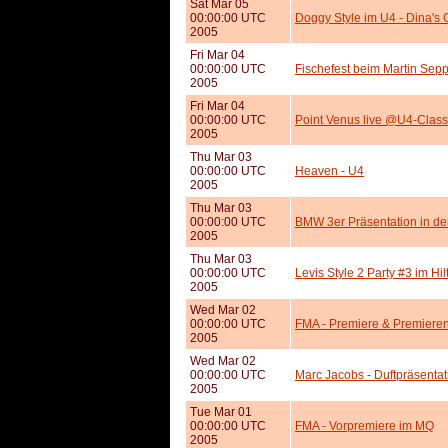
Sat Mar 05
00:00:00 UTC
Doggy Style im U4 - Dina's 
2005
Fri Mar 04
00:00:00 UTC
Fischefest beim Martin Sep
2005
Fri Mar 04
00:00:00 UTC
Point Venus live @U4-Class
2005
Thu Mar 03
00:00:00 UTC
Heaven - U4
2005
Thu Mar 03
00:00:00 UTC
BMW 3er Präsentation in d
2005
Thu Mar 03
00:00:00 UTC
Levis Style 2 Party #3 im Hi
2005
Wed Mar 02
00:00:00 UTC
FMA - Premiere & Premiere
2005
Wed Mar 02
00:00:00 UTC
Marc Jacobs - Duftpräsenta
2005
Tue Mar 01
00:00:00 UTC
FMA - Vorpremiere im MQ
2005