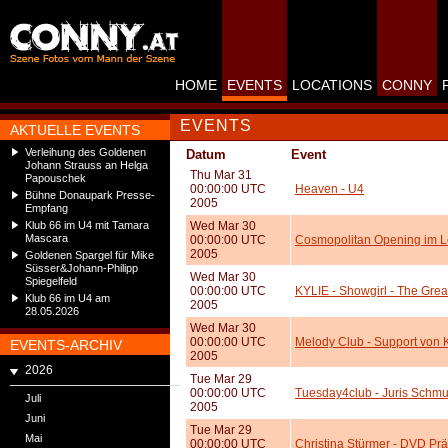
HOME
EVENTS
LOCATIONS
CONNY
EVENTS
AKTUELLE EVENTS
Verleihung des Goldenen
Datum
Event
Johann Strauss an Helga
Thu Mar 31
Papouschek
00:00:00 UTC
Heaven - U4
Bühne Donaupark Presse-
2005
Empfang
Klub 66 im U4 mit Tamara
Wed Mar 30
Mascara
00:00:00 UTC
Cosmopolitan Opening im L
2005
Goldenen Spargel für Mike
Süsser&Johann-Philipp
Wed Mar 30
Spiegelfeld
00:00:00 UTC
KYLIE - Showgirl - The Great
Klub 66 im U4 am
2005
28.05.2026
Wed Mar 30
00:00:00 UTC
Melody Club - Support von K
EVENTS-ARCHIV
2005
2026
Tue Mar 29
00:00:00 UTC
Tuesday4club - Juris Schm
Juli
2005
Juni
Tue Mar 29
Mai
00:00:00 UTC
Christina Stürmer - DVD Prä