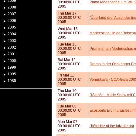
2009
00:00:00 UTC
Puma Modenschau im WUK
2005
2008
Thu Mar 17
2007
00:00:00 UTC
"Überland drei Ausblicke ins
2006
2005
2005
Wed Mar 16
00:00:00 UTC
Modecocktail in der Botschaf
2004
2005
2003
Tue Mar 15
2002
00:00:00 UTC
Prominenten Modenschau 
2005
2001
Sat Mar 12
2000
00:00:00 UTC
Drama in der Ottakringer Br
1999
2005
1995
Fri Mar 11
00:00:00 UTC
Venuskaya - CCA-Gala 200
1985
2005
Thu Mar 10
00:00:00 UTC
Réalitée - Mode Show mit 
2005
Tue Mar 08
00:00:00 UTC
Ecosports Eröffnungsfest mi
2005
Mon Mar 07
00:00:00 UTC
l'hôtel biz at the lutz die bar
2005