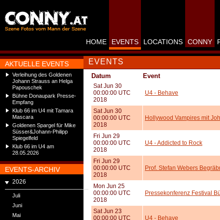
HOME
EVENTS
LOCATIONS
CONNY
EVENTS
AKTUELLE EVENTS
Verleihung des Goldenen
Datum
Event
Johann Strauss an Helga
Sat Jun 30
Papouschek
00:00:00 UTC
U4 - Behave
Bühne Donaupark Presse-
2018
Empfang
Klub 66 im U4 mit Tamara
Sat Jun 30
Mascara
00:00:00 UTC
Hollywood Vampires mit Joh
2018
Goldenen Spargel für Mike
Süsser&Johann-Philipp
Fri Jun 29
Spiegelfeld
00:00:00 UTC
U4 - Addicted to Rock
Klub 66 im U4 am
2018
28.05.2026
Fri Jun 29
00:00:00 UTC
Prof. Stefan Webers Begräbn
EVENTS-ARCHIV
2018
2026
Mon Jun 25
00:00:00 UTC
Pressekonferenz Festival
Juli
2018
Juni
Sat Jun 23
Mai
00:00:00 UTC
U4 - Behave