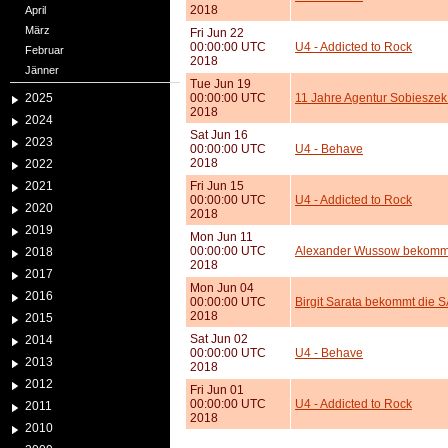
2018
April
März
Fri Jun 22
00:00:00 UTC
U4 - Addicted to Rock
Februar
2018
Jänner
Tue Jun 19
2025
00:00:00 UTC
11 Jahre Agentur Sobieszek &
2018
2024
Sat Jun 16
2023
00:00:00 UTC
U4 - Behave
2018
2022
2021
Fri Jun 15
00:00:00 UTC
U4 - Addicted to Rock
2020
2018
2019
Mon Jun 11
00:00:00 UTC
Alexander Wussow bekommt
2018
2018
2017
Mon Jun 04
2016
00:00:00 UTC
Birgit Sarata bekommt die
2018
2015
Sat Jun 02
2014
00:00:00 UTC
U4 - Behave
2013
2018
2012
Fri Jun 01
00:00:00 UTC
U4 - Addicted to Rock
2011
2018
2010