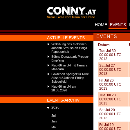
HOME
EVENTS
EVENTS
AKTUELLE EVENTS
Verleihung des Goldenen
Datum
Johann Strauss an Helga
Tue Jul 30
Papouschek
00:00:00 UTC
Bühne Donaupark Presse-
2013
Empfang
Klub 66 im U4 mit Tamara
Sat Jul 27
Mascara
00:00:00 UTC
2013
Goldenen Spargel für Mike
Süsser&Johann-Philipp
Fri Jul 26
Spiegelfeld
00:00:00 UTC
Klub 66 im U4 am
2013
28.05.2026
Tue Jul 23
00:00:00 UTC
EVENTS-ARCHIV
2013
2026
Sat Jul 20
00:00:00 UTC
Juli
2013
Juni
Fri Jul 19
Mai
00:00:00 UTC