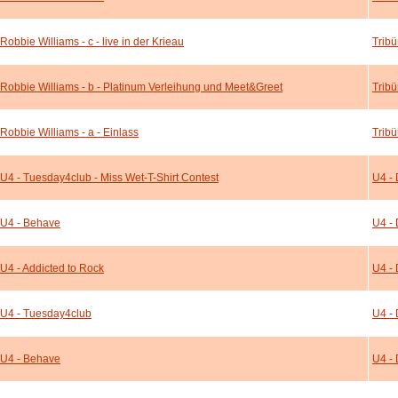
Robbie Williams - c - live in der Krieau
Tribü
Robbie Williams - b - Platinum Verleihung und Meet&Greet
Tribü
Robbie Williams - a - Einlass
Tribü
U4 - Tuesday4club - Miss Wet-T-Shirt Contest
U4 - 
U4 - Behave
U4 - 
U4 - Addicted to Rock
U4 - 
U4 - Tuesday4club
U4 - 
U4 - Behave
U4 - 