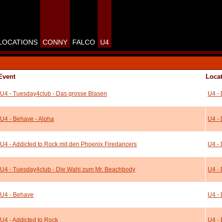
LOCATIONS
CONNY
FALCO
U4
Event
Loca
U4 - Tuesday4club - Das grosse Blasen
U4 - 
U4 - Behave - Aloha
U4 - 
U4 - Addicted to Rock mit den Phoenix Firedancers
U4 - 
U4 - Tuesday4club - Die Wahl zum Mr. Beachbody
U4 - 
U4 - Behave
U4 - 
U4 - Addicted to Rock
U4 - 