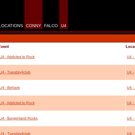
LOCATIONS
CONNY
FALCO
U4
Event
Loca
U4 - Addicted to Rock
U4 -
U4 - Tuesday4club
U4 -
U4 - Behave
U4 -
U4 - Addicted to Rock
U4 -
U4 - Burgenland Rocks
U4 -
U4 - Tuesday4club
U4 -