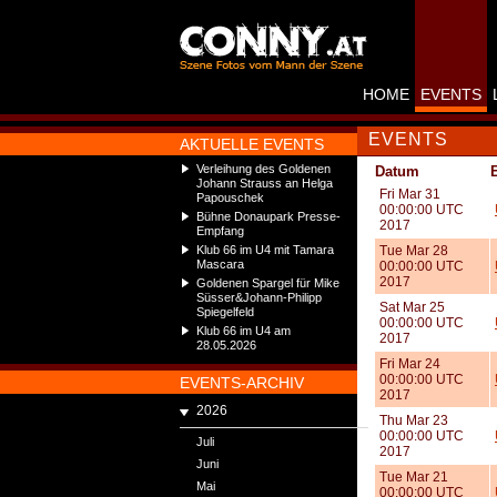
HOME
EVENTS
EVENTS
AKTUELLE EVENTS
Verleihung des Goldenen
Datum
Johann Strauss an Helga
Fri Mar 31
Papouschek
00:00:00 UTC
Bühne Donaupark Presse-
2017
Empfang
Klub 66 im U4 mit Tamara
Tue Mar 28
Mascara
00:00:00 UTC
2017
Goldenen Spargel für Mike
Süsser&Johann-Philipp
Sat Mar 25
Spiegelfeld
00:00:00 UTC
Klub 66 im U4 am
2017
28.05.2026
Fri Mar 24
00:00:00 UTC
EVENTS-ARCHIV
2017
2026
Thu Mar 23
00:00:00 UTC
Juli
2017
Juni
Tue Mar 21
Mai
00:00:00 UTC