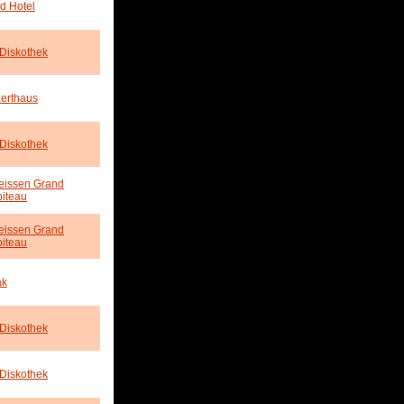
d Hotel
 Diskothek
erthaus
 Diskothek
eissen Grand
iteau
eissen Grand
iteau
ak
 Diskothek
 Diskothek