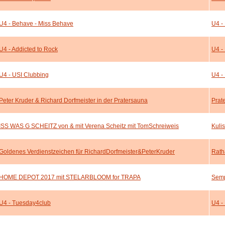
U4 - Behave - Miss Behave
U4 -
U4 - Addicted to Rock
U4 -
U4 - USI Clubbing
U4 -
Peter Kruder & Richard Dorfmeister in der Pratersauna
Prat
ISS WAS G SCHEITZ von & mit Verena Scheitz mit TomSchreiweis
Kuli
Goldenes Verdienstzeichen für RichardDorfmeister&PeterKruder
Rath
HOME DEPOT 2017 mit STELARBLOOM for TRAPA
Semp
U4 - Tuesday4club
U4 -