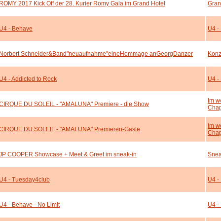
ROMY 2017 Kick Off der 28. Kurier Romy Gala im Grand Hotel
Gran
U4 - Behave
U4 -
Norbert Schneider&Band"neuaufnahme"eineHommage anGeorgDanzer
Konz
U4 - Addicted to Rock
U4 -
Im w
CIRQUE DU SOLEIL - "AMALUNA" Premiere - die Show
Chap
Im w
CIRQUE DU SOLEIL - "AMALUNA" Premieren-Gäste
Chap
JP COOPER Showcase + Meet & Greet im sneak-in
Sne
U4 - Tuesday4club
U4 -
U4 - Behave - No Limit
U4 -