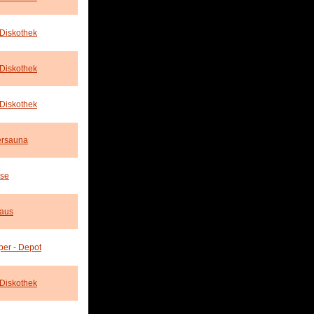
 Diskothek
 Diskothek
 Diskothek
ersauna
sse
aus
er - Depot
 Diskothek