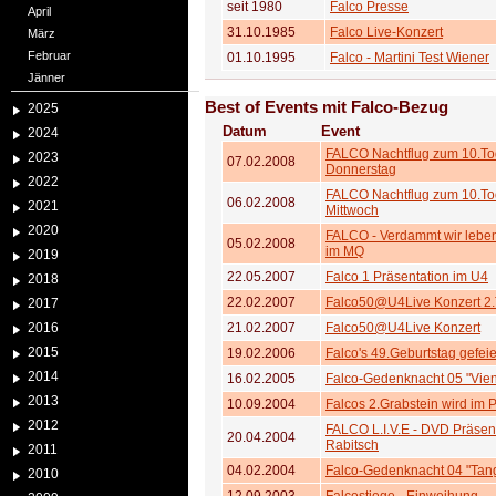
seit 1980
Falco Presse
April
31.10.1985
Falco Live-Konzert
März
Februar
01.10.1995
Falco - Martini Test Wiener
Jänner
Best of Events mit Falco-Bezug
2025
Datum
Event
2024
FALCO Nachtflug zum 10.To
2023
07.02.2008
Donnerstag
2022
FALCO Nachtflug zum 10.To
06.02.2008
2021
Mittwoch
2020
FALCO - Verdammt wir leben
05.02.2008
im MQ
2019
22.05.2007
Falco 1 Präsentation im U4
2018
22.02.2007
Falco50@U4Live Konzert 2
2017
2016
21.02.2007
Falco50@U4Live Konzert
2015
19.02.2006
Falco's 49.Geburtstag gefeie
2014
16.02.2005
Falco-Gedenknacht 05 "Vien
2013
10.09.2004
Falcos 2.Grabstein wird im Pl
2012
FALCO L.I.V.E - DVD Präsen
20.04.2004
Rabitsch
2011
04.02.2004
Falco-Gedenknacht 04 "Tang
2010