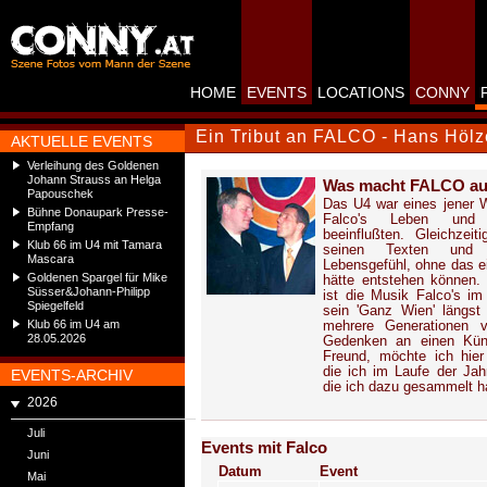
HOME
EVENTS
LOCATIONS
CONNY
Ein Tribut an FALCO - Hans Hölz
AKTUELLE EVENTS
Verleihung des Goldenen
Johann Strauss an Helga
Was macht FALCO auf
Papouschek
Das U4 war eines jener W
Bühne Donaupark Presse-
Falco's Leben und K
Empfang
beeinflußten. Gleichzeiti
Klub 66 im U4 mit Tamara
seinen Texten und
Mascara
Lebensgefühl, ohne das e
Goldenen Spargel für Mike
hätte entstehen können.
Süsser&Johann-Philipp
ist die Musik Falco's im
Spiegelfeld
sein 'Ganz Wien' längst
Klub 66 im U4 am
mehrere Generationen 
28.05.2026
Gedenken an einen Küns
Freund, möchte ich hier 
die ich im Laufe der Ja
EVENTS-ARCHIV
die ich dazu gesammelt h
2026
Juli
Events mit Falco
Juni
Datum
Event
Mai