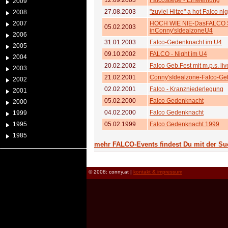
12.09.2003
Falcostiege - Einweihung
2009
27.08.2003
"zuviel Hitze" a hot Falco ni
2008
2007
HOCH WIE NIE-DasFALCO S
05.02.2003
inConny'sIdealzoneU4
2006
31.01.2003
Falco-Gedenknacht im U4
2005
09.10.2002
FALCO - Night im U4
2004
20.02.2002
Falco Geb.Fest mit m.p.s. liv
2003
21.02.2001
Conny'sIdealzone-Falco-Ge
2002
02.02.2001
Falco - Kranzniederlegung
2001
05.02.2000
Falco Gedenknacht
2000
04.02.2000
Falco Gedenknacht
1999
1995
05.02.1999
Falco Gedenknacht 1999
1985
mehr FALCO-Events findest Du mit der Su
© 2008: conny.at |
kontakt & impressum