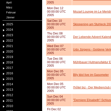
2005
April
März
Mon Dec 12
00:00:00 UTC
Mozart Lounge im Le Merid
Februar
2005
Jänner
Sat Dec 10
2025
00:00:00 UTC
Skiopening am Stuhleck 20
2005
2024
Thu Dec 08
2023
00:00:00 UTC
Der Lebende Advent Kalende
2005
2022
2021
Wed Dec 07
00:00:00 UTC
Udo Jürgens - Goldene Ver
2020
2005
2019
Tue Dec 06
00:00:00 UTC
Mühlbauer Hutmanufaktur Er
2018
2005
2017
Mon Dec 05
2016
00:00:00 UTC
Blly Idol live im Gasometer
2005
2015
Mon Dec 05
2014
00:00:00 UTC
l'hôtel biz - Der Medienclub
2013
2005
2012
Sun Dec 04
00:00:00 UTC
"Derniere Elisabeth"-Schlu
2011
2005
2010
Fri Dec 02