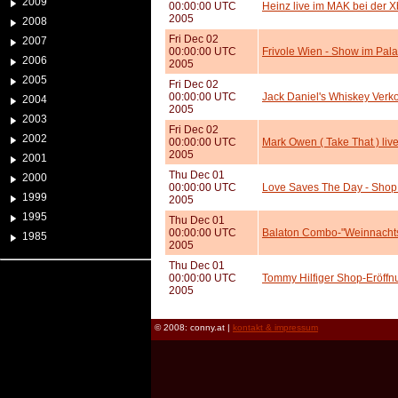
2009
00:00:00 UTC
Heinz live im MAK bei der 
2005
2008
Fri Dec 02
2007
00:00:00 UTC
Frivole Wien - Show im Palai
2006
2005
2005
Fri Dec 02
00:00:00 UTC
Jack Daniel's Whiskey Verk
2004
2005
2003
Fri Dec 02
2002
00:00:00 UTC
Mark Owen ( Take That ) live
2005
2001
Thu Dec 01
2000
00:00:00 UTC
Love Saves The Day - Shop 
1999
2005
1995
Thu Dec 01
00:00:00 UTC
Balaton Combo-"Weinnachts
1985
2005
Thu Dec 01
00:00:00 UTC
Tommy Hilfiger Shop-Eröff
2005
© 2008: conny.at |
kontakt & impressum