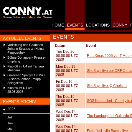
HOME
EVENTS
LOCATIONS
CONNY
EVENTS
AKTUELLE EVENTS
Verleihung des Goldenen
Datum
Event
Johann Strauss an Helga
Tue Dec 20
Papouschek
00:00:00 UTC
RelaXmas 2005 vonT-Mobile
Bühne Donaupark Presse-
2005
Empfang
Klub 66 im U4 mit Tamara
Mon Dec 19
Mascara
00:00:00 UTC
SheSays live bei ORF X-mas
2005
Goldenen Spargel für Mike
Süsser&Johann-Philipp
Fri Dec 16
Spiegelfeld
00:00:00 UTC
SheSays live @ Chelsea
Klub 66 im U4 am
2005
28.05.2026
Thu Dec 15
00:00:00 UTC
SOS Kinderdorf - Charity in
EVENTS-ARCHIV
2005
2026
Wed Dec 14
00:00:00 UTC
The Lamborghini Gallardo S
Juli
2005
Juni
Wed Dec 14
Mai
00:00:00 UTC
Endeffect - die Band - live i