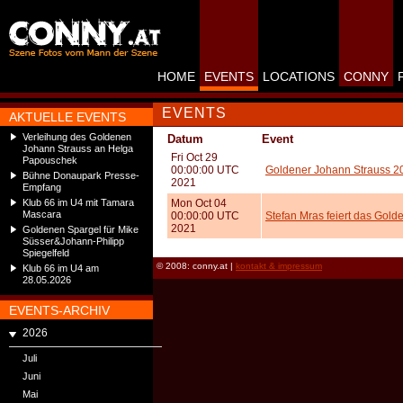
HOME
EVENTS
LOCATIONS
CONNY
EVENTS
AKTUELLE EVENTS
Verleihung des Goldenen
Datum
Event
Johann Strauss an Helga
Fri Oct 29
Papouschek
00:00:00 UTC
Goldener Johann Strauss 2
Bühne Donaupark Presse-
2021
Empfang
Klub 66 im U4 mit Tamara
Mon Oct 04
Mascara
00:00:00 UTC
Stefan Mras feiert das Gold
2021
Goldenen Spargel für Mike
Süsser&Johann-Philipp
Spiegelfeld
© 2008: conny.at |
kontakt & impressum
Klub 66 im U4 am
28.05.2026
EVENTS-ARCHIV
2026
Juli
Juni
Mai