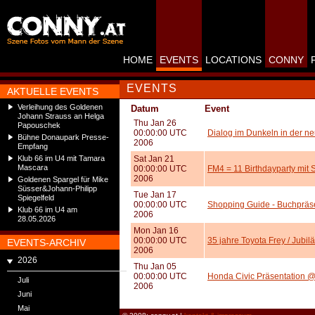
HOME
EVENTS
LOCATIONS
CONNY
EVENTS
AKTUELLE EVENTS
Verleihung des Goldenen
Datum
Event
Johann Strauss an Helga
Thu Jan 26
Papouschek
00:00:00 UTC
Dialog im Dunkeln in der ne
Bühne Donaupark Presse-
2006
Empfang
Klub 66 im U4 mit Tamara
Sat Jan 21
Mascara
00:00:00 UTC
FM4 = 11 Birthdayparty mit 
2006
Goldenen Spargel für Mike
Süsser&Johann-Philipp
Tue Jan 17
Spiegelfeld
00:00:00 UTC
Shopping Guide - Buchpräse
Klub 66 im U4 am
2006
28.05.2026
Mon Jan 16
00:00:00 UTC
35 jahre Toyota Frey / Jub
EVENTS-ARCHIV
2006
2026
Thu Jan 05
00:00:00 UTC
Honda Civic Präsentation @
Juli
2006
Juni
Mai