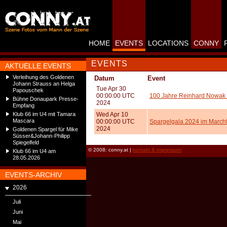
HOME
EVENTS
LOCATIONS
CONNY
EVENTS
AKTUELLE EVENTS
Verleihung des Goldenen
Datum
Event
Johann Strauss an Helga
Tue Apr 30
Papouschek
00:00:00 UTC
100 Jahre Reinhard Nowak 
Bühne Donaupark Presse-
2024
Empfang
Klub 66 im U4 mit Tamara
Wed Apr 10
Mascara
00:00:00 UTC
Spargelgala 2024 im Marchf
2024
Goldenen Spargel für Mike
Süsser&Johann-Philipp
Spiegelfeld
© 2008: conny.at |
kontakt & impressum
Klub 66 im U4 am
28.05.2026
EVENTS-ARCHIV
2026
Juli
Juni
Mai