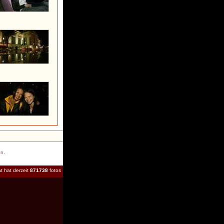
en.
t hat derzeit
871738
fotos