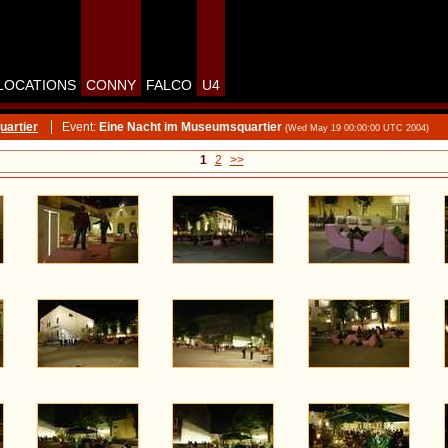
LOCATIONS
CONNY
FALCO
U4
artier
Event:
Eine Nacht im Museumsquartier
(Wed May 19 00:00:00 UTC 2004)
1
2
>>