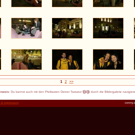
1
2
>>
inweis:
Du kannst auch mit den Pfeiltasten Deiner Tastatur
durch die Bildergalerie navigier
t & impressum
conny.a