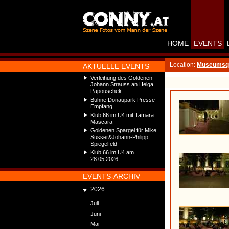
HOME
EVENTS
Location:
Museumsqu
AKTUELLE EVENTS
Verleihung des Goldenen
Johann Strauss an Helga
Papouschek
Bühne Donaupark Presse-
Empfang
Klub 66 im U4 mit Tamara
Mascara
Goldenen Spargel für Mike
Süsser&Johann-Philipp
Spiegelfeld
Klub 66 im U4 am
28.05.2026
EVENTS-ARCHIV
2026
Juli
Juni
Mai