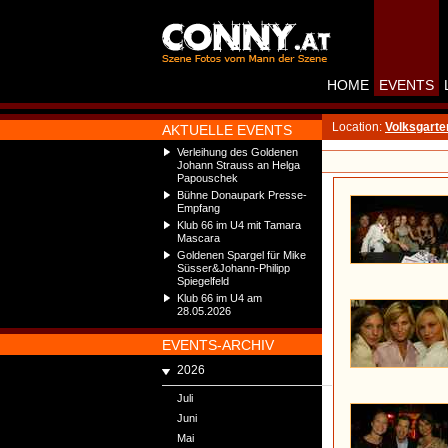
HOME
EVENTS
Location:
Volksgarte
AKTUELLE EVENTS
Verleihung des Goldenen
Johann Strauss an Helga
Papouschek
Bühne Donaupark Presse-
Empfang
Klub 66 im U4 mit Tamara
Mascara
Goldenen Spargel für Mike
Süsser&Johann-Philipp
Spiegelfeld
Klub 66 im U4 am
28.05.2026
EVENTS-ARCHIV
2026
Juli
Juni
Mai