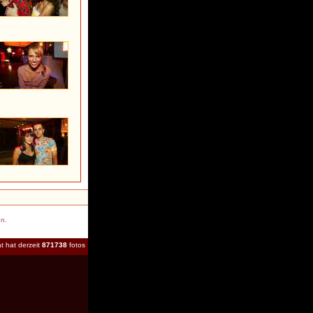
en.
t hat derzeit
871738
fotos