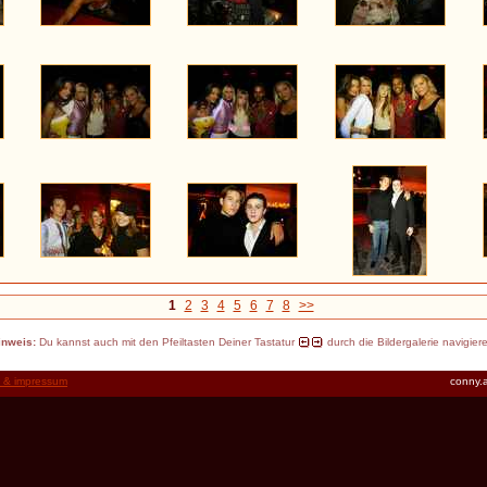
1
2
3
4
5
6
7
8
>>
inweis:
Du kannst auch mit den Pfeiltasten Deiner Tastatur
durch die Bildergalerie navigier
t & impressum
conny.a