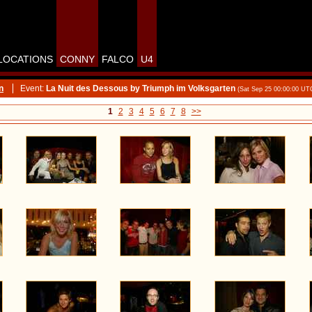
LOCATIONS
CONNY
FALCO
U4
n
Event:
La Nuit des Dessous by Triumph im Volksgarten
(Sat Sep 25 00:00:00 UT
1
2
3
4
5
6
7
8
>>