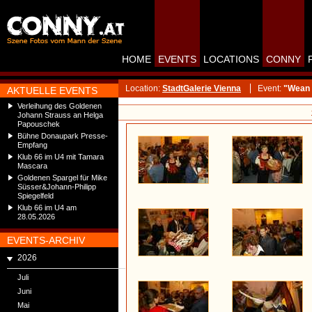
HOME
EVENTS
LOCATIONS
CONNY
Location:
StadtGalerie Vienna
Event:
"Wean H
AKTUELLE EVENTS
Verleihung des Goldenen
Johann Strauss an Helga
Papouschek
Bühne Donaupark Presse-
Empfang
Klub 66 im U4 mit Tamara
Mascara
Goldenen Spargel für Mike
Süsser&Johann-Philipp
Spiegelfeld
Klub 66 im U4 am
28.05.2026
EVENTS-ARCHIV
2026
Juli
Juni
Mai