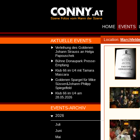
HOME
EVENTS
Location:
Marchfelde
AKTUELLE EVENTS
Verleihung des Goldenen
Johann Strauss an Helga
Papouschek
Bühne Donaupark Presse-
Empfang
Klub 66 im U4 mit Tamara
Mascara
Goldenen Spargel für Mike
Süsser&Johann-Philipp
Spiegelfeld
Klub 66 im U4 am
28.05.2026
EVENTS-ARCHIV
2026
Juli
Juni
Mai