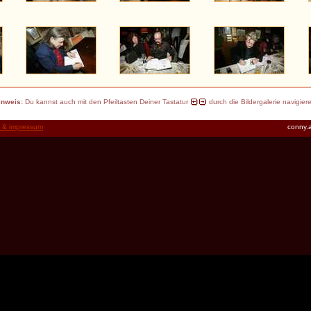
inweis:
Du kannst auch mit den Pfeiltasten Deiner Tastatur
durch die Bildergalerie navigier
t & impressum
conny.a