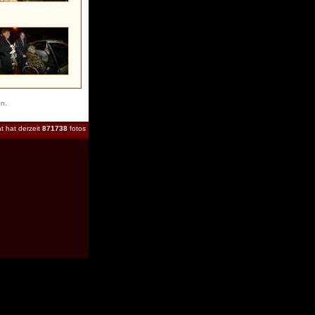
en.
t hat derzeit
871738
fotos