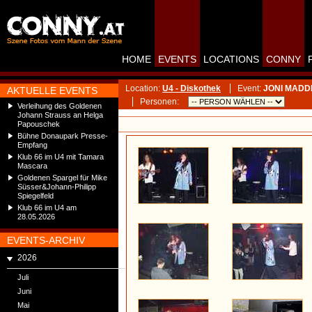
HOME
EVENTS
LOCATIONS
CONNY
Location:
U4 - Diskothek
Event:
JONI MADD
AKTUELLE EVENTS
Personen:
Verleihung des Goldenen
Johann Strauss an Helga
Papouschek
Bühne Donaupark Presse-
Empfang
Klub 66 im U4 mit Tamara
Mascara
Goldenen Spargel für Mike
Süsser&Johann-Philipp
Spiegelfeld
Klub 66 im U4 am
28.05.2026
EVENTS-ARCHIV
2026
Juli
Juni
Mai