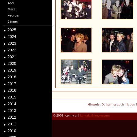
April
März
Februar
Jänner
2025
2024
2023
2022
2021
2020
2019
2018
2017
2016
2015
2014
Hinweis:
Du kannst auch mit den P
2013
© 2008: conny.at |
kontakt & impressum
2012
2011
2010