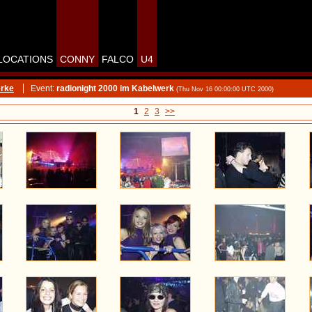
LOCATIONS
CONNY
FALCO
U4
erke
Event:
radionight 2000 im Kabelwerk
(Thu Nov 16 00:00:00 UTC 2000)
1
2
3
>>