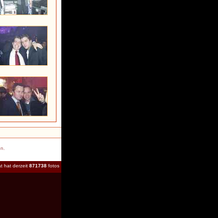
en.
t hat derzeit
871738
fotos