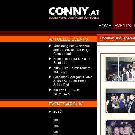
HOME
EVENTS
Location:
IG/Kabelw
AKTUELLE EVENTS
Verleihung des Goldenen
Johann Strauss an Helga
Papouschek
Bühne Donaupark Presse-
Empfang
Klub 66 im U4 mit Tamara
Mascara
Goldenen Spargel für Mike
Süsser&Johann-Philipp
Spiegelfeld
Klub 66 im U4 am
28.05.2026
EVENTS-ARCHIV
2026
Juli
Juni
Mai