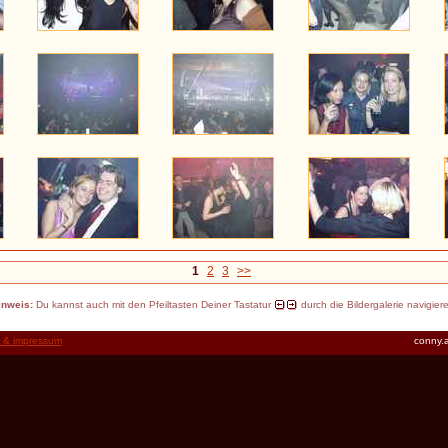
1
2
3
>>
inweis:
Du kannst auch mit den Pfeiltasten Deiner Tastatur
durch die Bildergalerie navigier
t & impressum
conny.a