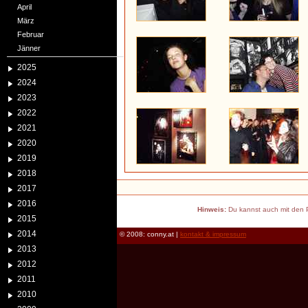
April
März
Februar
Jänner
2025
2024
2023
2022
2021
2020
2019
2018
2017
2016
Hinweis:
Du kannst auch mit den P
2015
2014
© 2008: conny.at |
kontakt & impressum
2013
2012
2011
2010