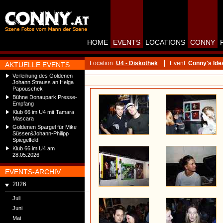
HOME
EVENTS
LOCATIONS
CONNY
Location:
U4 - Diskothek
Event:
Conny's Ide
AKTUELLE EVENTS
Verleihung des Goldenen
Johann Strauss an Helga
Papouschek
Bühne Donaupark Presse-
Empfang
Klub 66 im U4 mit Tamara
Mascara
Goldenen Spargel für Mike
Süsser&Johann-Philipp
Spiegelfeld
Klub 66 im U4 am
28.05.2026
EVENTS-ARCHIV
2026
Juli
Juni
Mai