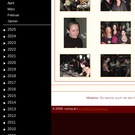
April
März
Februar
Jänner
2025
2024
2023
2022
2021
2020
2019
2018
2017
2016
2015
Hinweis:
Du kannst auch mit den P
2014
2013
© 2008: conny.at |
kontakt & impressum
2012
2011
2010