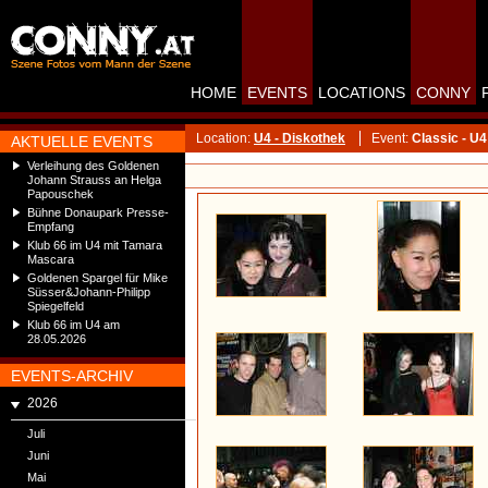
HOME
EVENTS
LOCATIONS
CONNY
Location:
U4 - Diskothek
Event:
Classic - U4
AKTUELLE EVENTS
Verleihung des Goldenen
Johann Strauss an Helga
Papouschek
Bühne Donaupark Presse-
Empfang
Klub 66 im U4 mit Tamara
Mascara
Goldenen Spargel für Mike
Süsser&Johann-Philipp
Spiegelfeld
Klub 66 im U4 am
28.05.2026
EVENTS-ARCHIV
2026
Juli
Juni
Mai