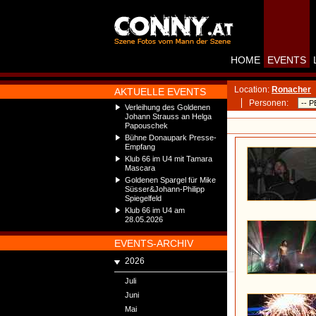
HOME
EVENTS
Location:
Ronacher
AKTUELLE EVENTS
Personen:
Verleihung des Goldenen
Johann Strauss an Helga
Papouschek
Bühne Donaupark Presse-
Empfang
Klub 66 im U4 mit Tamara
Mascara
Goldenen Spargel für Mike
Süsser&Johann-Philipp
Spiegelfeld
Klub 66 im U4 am
28.05.2026
EVENTS-ARCHIV
2026
Juli
Juni
Mai