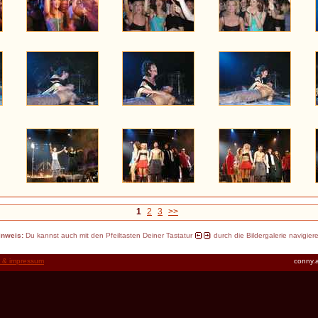
1
2
3
>>
inweis:
Du kannst auch mit den Pfeiltasten Deiner Tastatur
durch die Bildergalerie navigier
t & impressum
conny.a