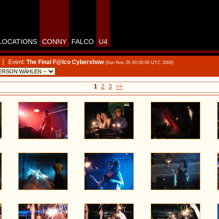
LOCATIONS
CONNY
FALCO
U4
Event:
The Final F@lco Cybershow
(Sun Nov 26 00:00:00 UTC 2000)
1
2
3
>>