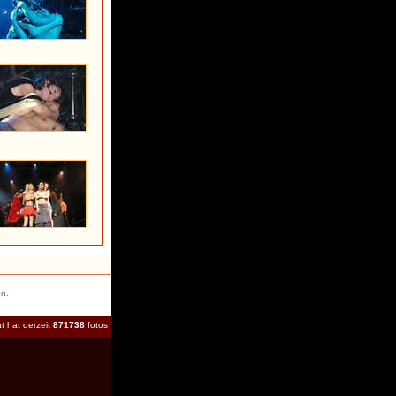
en.
t hat derzeit
871738
fotos