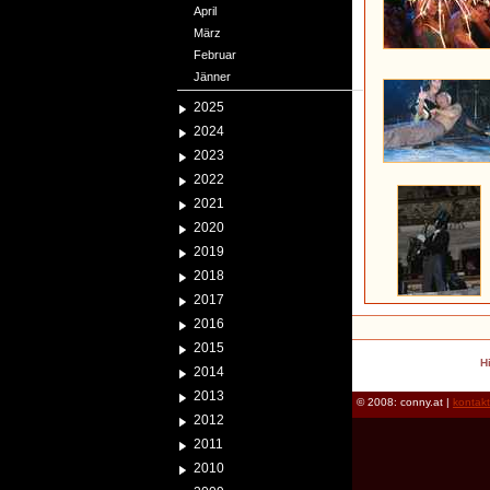
April
März
Februar
Jänner
2025
2024
2023
2022
2021
2020
2019
2018
2017
2016
2015
H
2014
2013
© 2008: conny.at |
kontak
2012
2011
2010