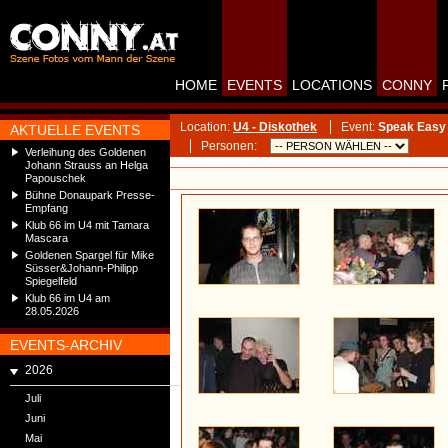
HOME
EVENTS
LOCATIONS
CONNY
Location:
U4 - Diskothek
Event:
Speak Easy
AKTUELLE EVENTS
Personen:
Verleihung des Goldenen
Johann Strauss an Helga
Papouschek
Bühne Donaupark Presse-
Empfang
Klub 66 im U4 mit Tamara
Mascara
Goldenen Spargel für Mike
Süsser&Johann-Philipp
Spiegelfeld
Klub 66 im U4 am
28.05.2026
EVENTS-ARCHIV
2026
Juli
Juni
Mai