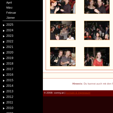
April
März
Februar
Jänner
2025
2024
2023
2022
2021
2020
2019
2018
2017
2016
2015
Hinweis:
Du kannst auch mit den P
2014
2013
© 2008: conny.at |
kontakt & impressum
2012
2011
2010