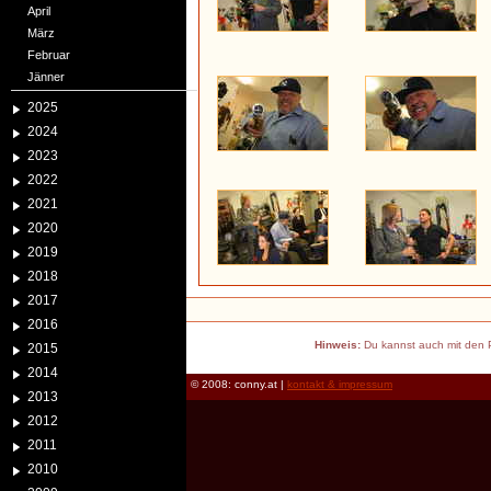
April
März
Februar
Jänner
2025
2024
2023
2022
2021
2020
2019
2018
2017
2016
Hinweis:
Du kannst auch mit den P
2015
2014
© 2008: conny.at |
kontakt & impressum
2013
2012
2011
2010