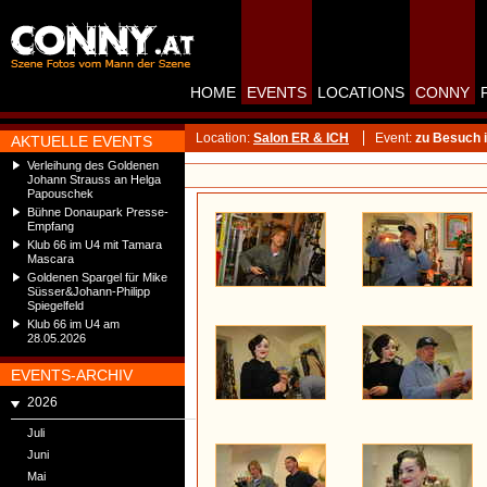
HOME
EVENTS
LOCATIONS
CONNY
Location:
Salon ER & ICH
Event:
zu Besuch 
AKTUELLE EVENTS
Verleihung des Goldenen
Johann Strauss an Helga
Papouschek
Bühne Donaupark Presse-
Empfang
Klub 66 im U4 mit Tamara
Mascara
Goldenen Spargel für Mike
Süsser&Johann-Philipp
Spiegelfeld
Klub 66 im U4 am
28.05.2026
EVENTS-ARCHIV
2026
Juli
Juni
Mai