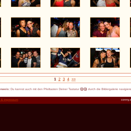
1
2
3
4
>>
inweis:
Du kannst auch mit den Pfeiltasten Deiner Tastatur
durch die Bildergalerie navigier
t & impressum
conny.a