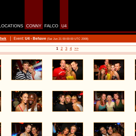
LOCATIONS
CONNY
FALCO
U4
thek
Event:
U4 - Behave
(Sat Jun 21 00:00:00 UTC 2008)
1
2
3
4
>>