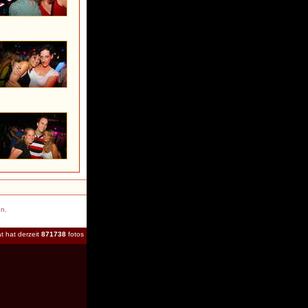
en.
t hat derzeit
871738
fotos