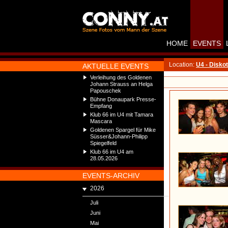
HOME
EVENTS
Location:
U4 - Disko
AKTUELLE EVENTS
Verleihung des Goldenen
Johann Strauss an Helga
Papouschek
Bühne Donaupark Presse-
Empfang
Klub 66 im U4 mit Tamara
Mascara
Goldenen Spargel für Mike
Süsser&Johann-Philipp
Spiegelfeld
Klub 66 im U4 am
28.05.2026
EVENTS-ARCHIV
2026
Juli
Juni
Mai