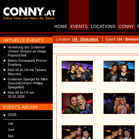
HOME
EVENTS
LOCATIONS
CONNY
Location:
U4 - Diskothek
Event:
U4 - Behave
AKTUELLE EVENTS
Verleihung des Goldenen
Johann Strauss an Helga
Papouschek
Bühne Donaupark Presse-
Empfang
Klub 66 im U4 mit Tamara
Mascara
Goldenen Spargel für Mike
Süsser&Johann-Philipp
Spiegelfeld
Klub 66 im U4 am
28.05.2026
EVENTS-ARCHIV
2026
Juli
Juni
Mai