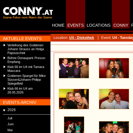
HOME
EVENTS
LOCATIONS
CONNY
Location:
U4 - Diskothek
Event:
U4 - Tuesda
AKTUELLE EVENTS
Verleihung des Goldenen
Johann Strauss an Helga
Papouschek
Bühne Donaupark Presse-
Empfang
Klub 66 im U4 mit Tamara
Mascara
Goldenen Spargel für Mike
Süsser&Johann-Philipp
Spiegelfeld
Klub 66 im U4 am
28.05.2026
EVENTS-ARCHIV
2026
Juli
Juni
Mai