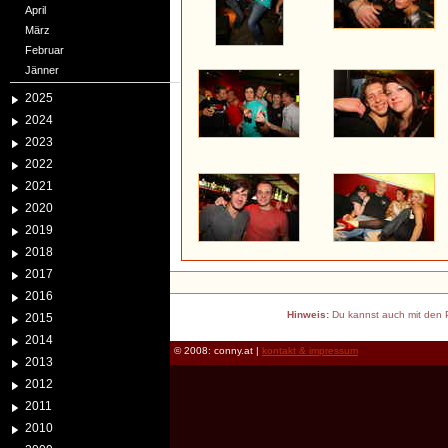
April
März
Februar
Jänner
2025
2024
2023
2022
2021
2020
2019
2018
2017
2016
Hinweis:
Du kannst auch mit den P
2015
2014
© 2008: conny.at |
kontakt & impressum
2013
2012
2011
2010