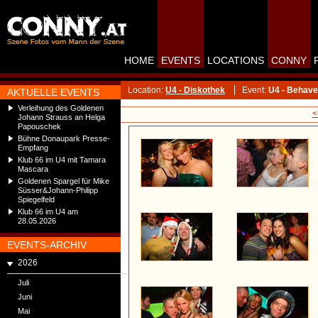
HOME
EVENTS
LOCATIONS
CONNY
Location:
U4 - Diskothek
Event:
U4 - Behave
AKTUELLE EVENTS
Verleihung des Goldenen
<
Johann Strauss an Helga
Papouschek
Bühne Donaupark Presse-
Empfang
Klub 66 im U4 mit Tamara
Mascara
Goldenen Spargel für Mike
Süsser&Johann-Philipp
Spiegelfeld
Klub 66 im U4 am
28.05.2026
EVENTS-ARCHIV
2026
Juli
Juni
Mai