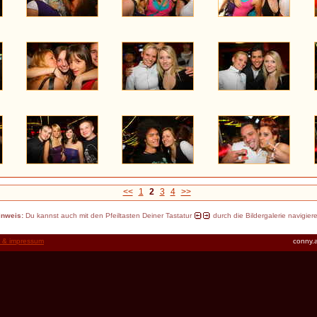
<<
1
2
3
4
>>
inweis:
Du kannst auch mit den Pfeiltasten Deiner Tastatur
durch die Bildergalerie navigier
t & impressum
conny.a