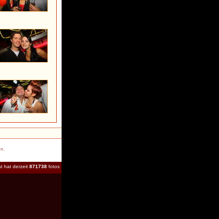
en.
t hat derzeit
871738
fotos