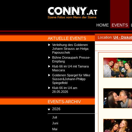
HOME
EVENTS
Location:
U4 - Disko
AKTUELLE EVENTS
Verleihung des Goldenen
Johann Strauss an Helga
Papouschek
Bühne Donaupark Presse-
Empfang
Klub 66 im U4 mit Tamara
Mascara
Goldenen Spargel für Mike
Süsser&Johann-Philipp
Spiegelfeld
Klub 66 im U4 am
28.05.2026
EVENTS-ARCHIV
2026
Juli
Juni
Mai