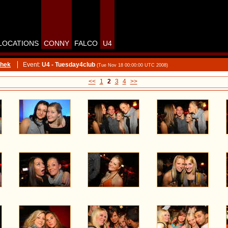
LOCATIONS
CONNY
FALCO
U4
thek
Event:
U4 - Tuesday4club
(Tue Nov 18 00:00:00 UTC 2008)
<<
1
2
3
4
>>