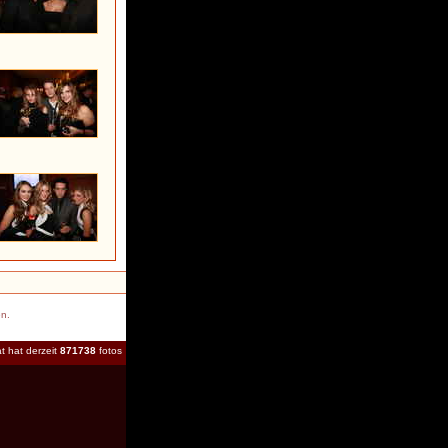
en.
t hat derzeit
871738
fotos