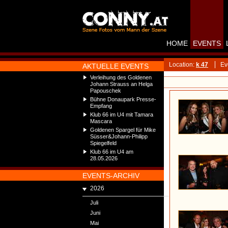
HOME
EVENTS
Location:
k 47
Ev
AKTUELLE EVENTS
Verleihung des Goldenen
Johann Strauss an Helga
Papouschek
Bühne Donaupark Presse-
Empfang
Klub 66 im U4 mit Tamara
Mascara
Goldenen Spargel für Mike
Süsser&Johann-Philipp
Spiegelfeld
Klub 66 im U4 am
28.05.2026
EVENTS-ARCHIV
2026
Juli
Juni
Mai