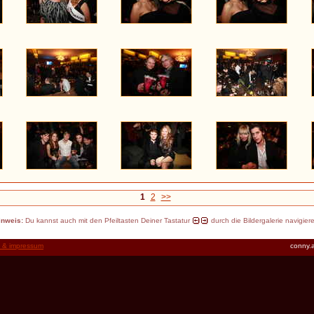
1
2
>>
inweis:
Du kannst auch mit den Pfeiltasten Deiner Tastatur
durch die Bildergalerie navigier
t & impressum
conny.a