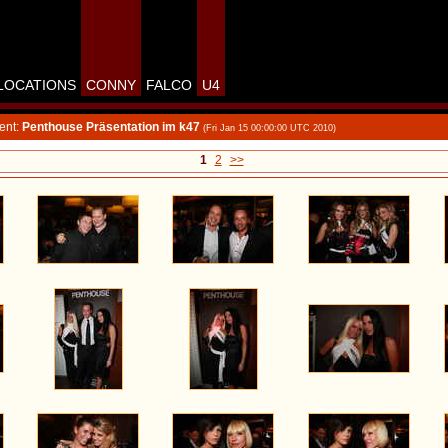
LOCATIONS
CONNY
FALCO
U4
ent:
Penthouse Präsentation im k47
(Fri Jan 15 00:00:00 UTC 2010)
1
2
>>