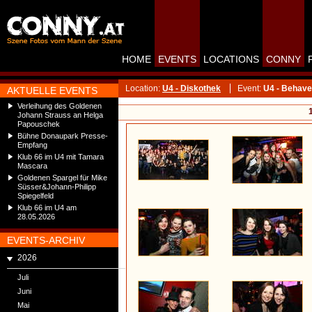
HOME
EVENTS
LOCATIONS
CONNY
Location:
U4 - Diskothek
Event:
U4 - Behave
AKTUELLE EVENTS
Verleihung des Goldenen
Johann Strauss an Helga
Papouschek
Bühne Donaupark Presse-
Empfang
Klub 66 im U4 mit Tamara
Mascara
Goldenen Spargel für Mike
Süsser&Johann-Philipp
Spiegelfeld
Klub 66 im U4 am
28.05.2026
EVENTS-ARCHIV
2026
Juli
Juni
Mai