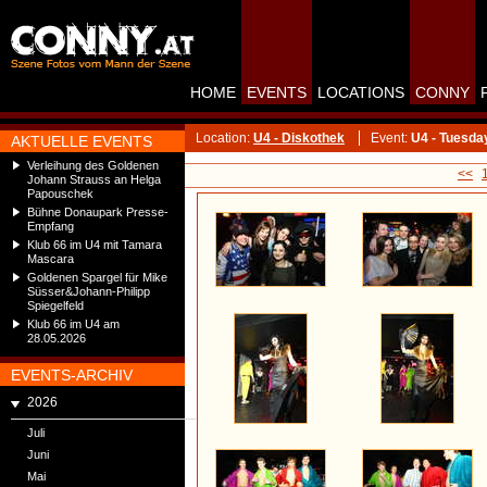
HOME
EVENTS
LOCATIONS
CONNY
Location:
U4 - Diskothek
Event:
U4 - Tuesda
AKTUELLE EVENTS
Verleihung des Goldenen
<<
Johann Strauss an Helga
Papouschek
Bühne Donaupark Presse-
Empfang
Klub 66 im U4 mit Tamara
Mascara
Goldenen Spargel für Mike
Süsser&Johann-Philipp
Spiegelfeld
Klub 66 im U4 am
28.05.2026
EVENTS-ARCHIV
2026
Juli
Juni
Mai