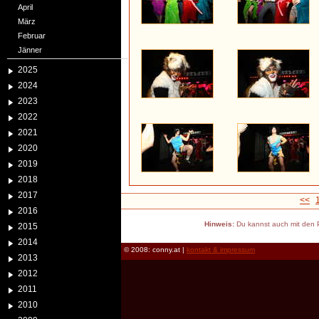
April
März
Februar
Jänner
2025
2024
2023
2022
2021
2020
2019
2018
2017
<<
2016
Hinweis:
Du kannst auch mit den P
2015
2014
© 2008: conny.at |
kontakt & impressum
2013
2012
2011
2010