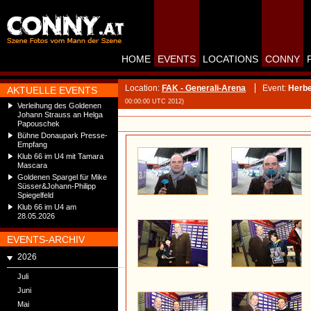
HOME
EVENTS
LOCATIONS
CONNY
Location:
FAK - Generali-Arena
Event:
Herbe
AKTUELLE EVENTS
00:00:00 UTC 2012)
Verleihung des Goldenen
Johann Strauss an Helga
Papouschek
Bühne Donaupark Presse-
Empfang
Klub 66 im U4 mit Tamara
Mascara
Goldenen Spargel für Mike
Süsser&Johann-Philipp
Spiegelfeld
Klub 66 im U4 am
28.05.2026
EVENTS-ARCHIV
2026
Juli
Juni
Mai