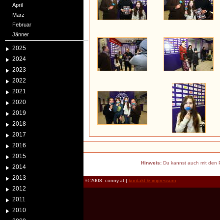
April
März
Februar
Jänner
2025
2024
2023
2022
2021
2020
2019
2018
2017
2016
2015
Hinweis:
Du kannst auch mit den P
2014
2013
© 2008: conny.at |
kontakt & impressum
2012
2011
2010