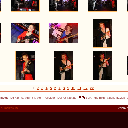
1
2
3
4
5
6
7
8
9
10
11
12
>>
inweis:
Du kannst auch mit den Pfeiltasten Deiner Tastatur
durch die Bildergalerie navigier
t & impressum
conny.a