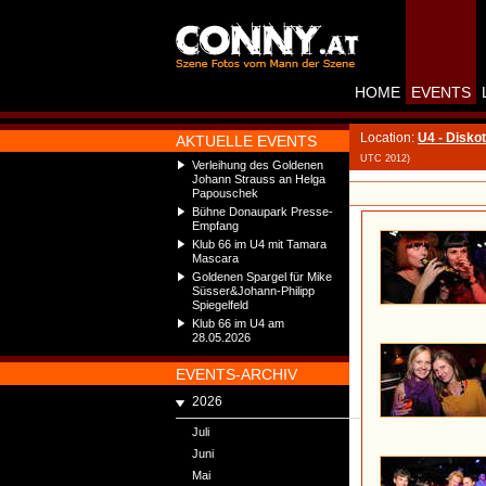
HOME
EVENTS
Location:
U4 - Disko
AKTUELLE EVENTS
UTC 2012)
Verleihung des Goldenen
Johann Strauss an Helga
Papouschek
Bühne Donaupark Presse-
Empfang
Klub 66 im U4 mit Tamara
Mascara
Goldenen Spargel für Mike
Süsser&Johann-Philipp
Spiegelfeld
Klub 66 im U4 am
28.05.2026
EVENTS-ARCHIV
2026
Juli
Juni
Mai