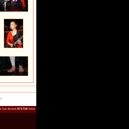
en.
t hat derzeit
871738
fotos