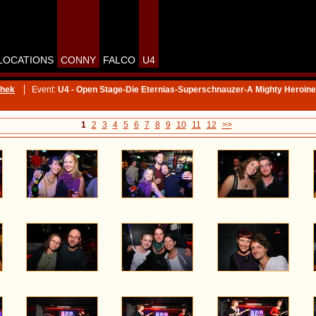
LOCATIONS
CONNY
FALCO
U4
thek
Event:
U4 - Open Stage-Die Eternias-Superschnauzer-A Mighty Heroine
1
2
3
4
5
6
7
8
9
10
11
12
>>