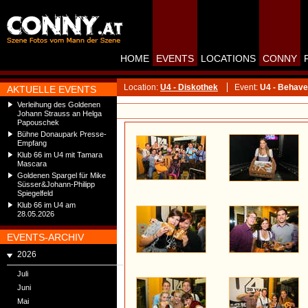
HOME
EVENTS
LOCATIONS
CONNY
Location:
U4 - Diskothek
Event:
U4 - Behave
AKTUELLE EVENTS
Verleihung des Goldenen
Johann Strauss an Helga
Papouschek
Bühne Donaupark Presse-
Empfang
Klub 66 im U4 mit Tamara
Mascara
Goldenen Spargel für Mike
Süsser&Johann-Philipp
Spiegelfeld
Klub 66 im U4 am
28.05.2026
EVENTS-ARCHIV
2026
Juli
Juni
Mai