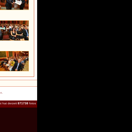
en.
t hat derzeit
871738
fotos