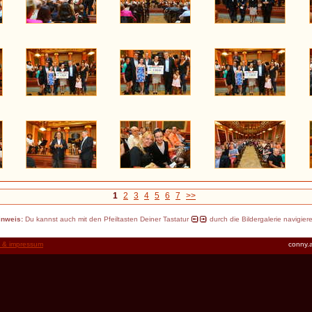
1
2
3
4
5
6
7
>>
inweis:
Du kannst auch mit den Pfeiltasten Deiner Tastatur
durch die Bildergalerie navigier
t & impressum
conny.a