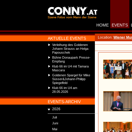
HOME
EVENTS
Location:
Wiener Mus
AKTUELLE EVENTS
Verleihung des Goldenen
Johann Strauss an Helga
Papouschek
Bühne Donaupark Presse-
Empfang
Klub 66 im U4 mit Tamara
Mascara
Goldenen Spargel für Mike
Süsser&Johann-Philipp
Spiegelfeld
Klub 66 im U4 am
28.05.2026
EVENTS-ARCHIV
2026
Juli
Juni
Mai