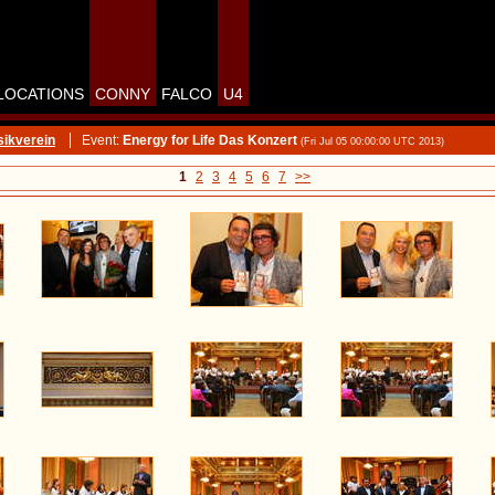
LOCATIONS
CONNY
FALCO
U4
ikverein
Event:
Energy for Life Das Konzert
(Fri Jul 05 00:00:00 UTC 2013)
1
2
3
4
5
6
7
>>