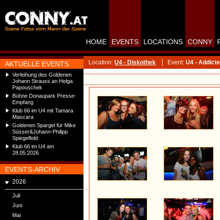
HOME
EVENTS
LOCATIONS
CONNY
Location:
U4 - Diskothek
Event:
U4 - Addict
AKTUELLE EVENTS
Verleihung des Goldenen
Johann Strauss an Helga
Papouschek
Bühne Donaupark Presse-
Empfang
Klub 66 im U4 mit Tamara
Mascara
Goldenen Spargel für Mike
Süsser&Johann-Philipp
Spiegelfeld
Klub 66 im U4 am
28.05.2026
EVENTS-ARCHIV
2026
Juli
Juni
Mai