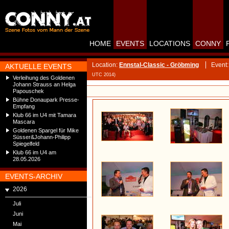
HOME
EVENTS
LOCATIONS
CONNY
Location:
Ennstal-Classic - Gröbming
Event
AKTUELLE EVENTS
UTC 2014)
Verleihung des Goldenen
Johann Strauss an Helga
Papouschek
Bühne Donaupark Presse-
Empfang
Klub 66 im U4 mit Tamara
Mascara
Goldenen Spargel für Mike
Süsser&Johann-Philipp
Spiegelfeld
Klub 66 im U4 am
28.05.2026
EVENTS-ARCHIV
2026
Juli
Juni
Mai