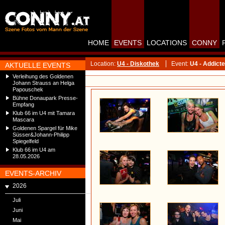
HOME
EVENTS
LOCATIONS
CONNY
Location:
U4 - Diskothek
Event:
U4 - Addict
AKTUELLE EVENTS
Verleihung des Goldenen
Johann Strauss an Helga
Papouschek
Bühne Donaupark Presse-
Empfang
Klub 66 im U4 mit Tamara
Mascara
Goldenen Spargel für Mike
Süsser&Johann-Philipp
Spiegelfeld
Klub 66 im U4 am
28.05.2026
EVENTS-ARCHIV
2026
Juli
Juni
Mai