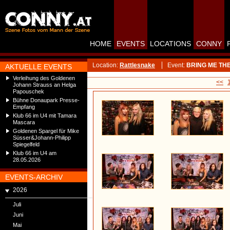
HOME
EVENTS
LOCATIONS
CONNY
Location:
Rattlesnake
Event:
BRING ME THE 
AKTUELLE EVENTS
Verleihung des Goldenen
<<
Johann Strauss an Helga
Papouschek
Bühne Donaupark Presse-
Empfang
Klub 66 im U4 mit Tamara
Mascara
Goldenen Spargel für Mike
Süsser&Johann-Philipp
Spiegelfeld
Klub 66 im U4 am
28.05.2026
EVENTS-ARCHIV
2026
Juli
Juni
Mai